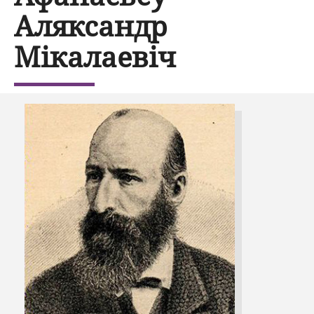
Аляксандр
Мікалаевіч