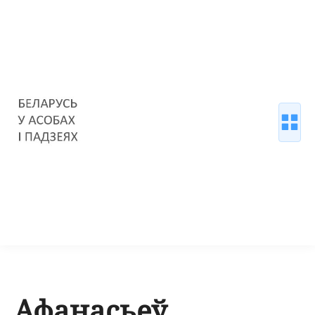
Афанасьеў