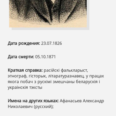
Дата рождения:
23.07.1826
Дата смерти:
05.10.1871
Краткая справка:
расійскі фалькларыст,
этнограф, гісторык, літаратуразнавец, у працах
якога побач з рускімі змешчаны беларускія і
украінскія тэксты
Имена на других языках:
Афанасьев Александр
Николаевич (русский);