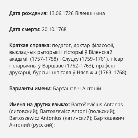
Дата рождения:
13.06.1726 Віленшчына
Дата смерти:
20.10.1768
Краткая справка:
педагог, доктар філасофіі,
выкладчык рыторыкі і гісторыі ў Віленскай
акадэміі (1757–1758) і Слуцку (1759–1761), пісар
гістарычны ў Варшаве (1762–1763), прэфект
друкарні, бурсы і шпіталя ў Нясвіжы (1763–1768)
Варианты имени:
Барташэвіч Антоній
Имена на других языках:
Bartoševičius Antanas
(литовский); Bartoszewicz Antoni (польский);
Bartoszewicz Antonius (латинский); Бартошевич
Антоний (русский);