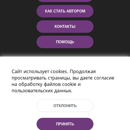
КАК СТАТЬ АВТОРОМ
КОНТАКТЫ
ПОМОЩЬ
Сайт использует cookies. Продолжая
просматривать страницы, вы даете согласие
на обработку файлов cookie и
пользовательских данных.
Пр-т Независимости 116
г. Минск, Республика Беларусь, 220114
ОТКЛОНИТЬ
Тел.: (+375 17) 368 37 37, Факс: (+375 17)
368 97 06
Эл. почта: inbox@nlb.by
ПРИНЯТЬ