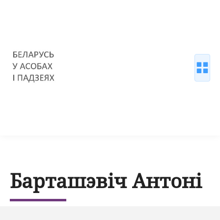
Барташэвіч Антоні