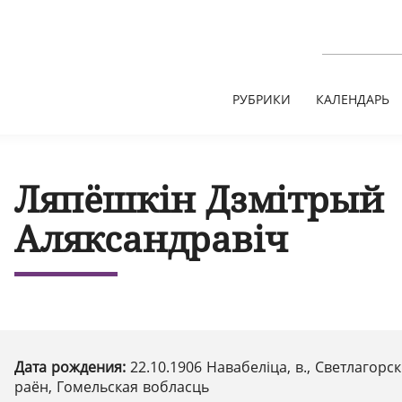
РУБРИКИ
КАЛЕНДАРЬ
Ляпёшкін Дзмітрый
Аляксандравіч
Дата рождения:
22.10.1906 Навабеліца, в., Светлагорск
раён, Гомельская вобласць