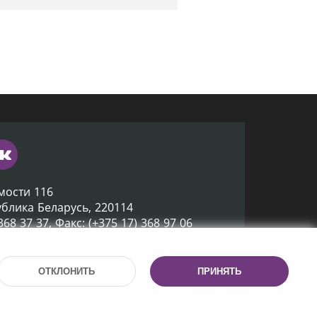
мости 116
ублика Беларусь, 220114
 368 37 37, Факс: (+375 17) 368 97 06
ox@nlb.by
ОТКЛОНИТЬ
ПРИНЯТЬ
Разработка сайта:
mrsoft.by
Техподдержка:
pras.by