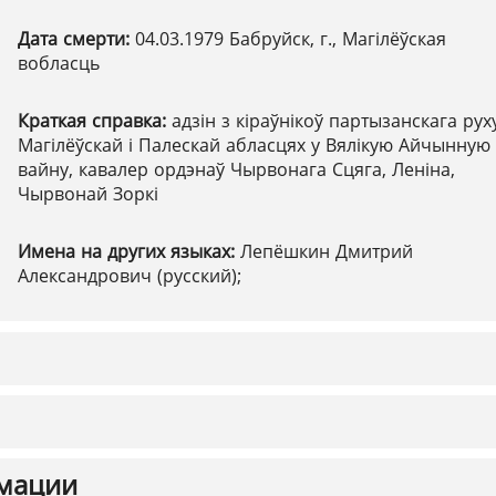
Дата смерти:
04.03.1979 Бабруйск, г., Магілёўская
вобласць
Краткая справка:
адзін з кіраўнікоў партызанскага рух
Магілёўскай і Палескай абласцях у Вялікую Айчынную
вайну, кавалер ордэнаў Чырвонага Сцяга, Леніна,
Чырвонай Зоркі
Имена на других языках:
Лепёшкин Дмитрий
Александрович (русский);
мации