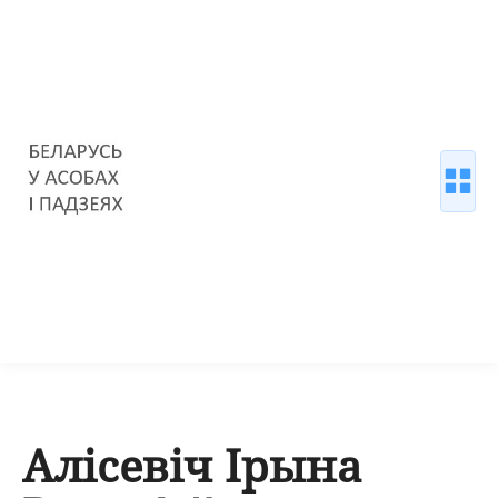
Алісевіч Ірына