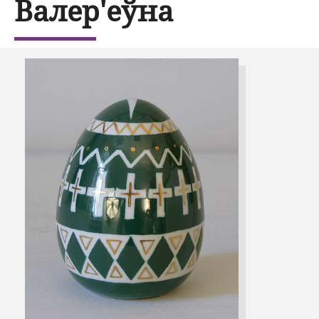
Валер'еўна