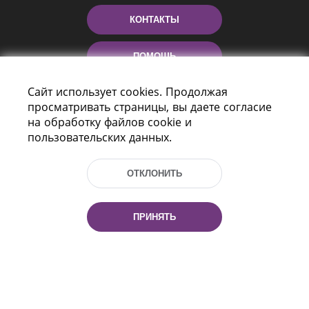
КОНТАКТЫ
ПОМОЩЬ
Сайт использует cookies. Продолжая
просматривать страницы, вы даете согласие
на обработку файлов cookie и
пользовательских данных.
ОТКЛОНИТЬ
Пр-т Независимости 116
г. Минск, Республика Беларусь, 220114
Тел.: (+375 17) 368 37 37, Факс: (+375 17)
ПРИНЯТЬ
368 97 06
Эл. почта: inbox@nlb.by