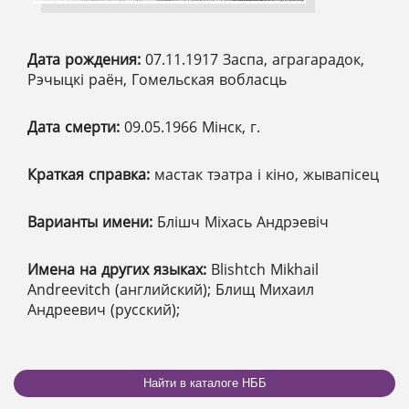
Дата рождения:
07.11.1917 Заспа, аграгарадок,
Рэчыцкі раён, Гомельская вобласць
Дата смерти:
09.05.1966 Мінск, г.
Краткая справка:
мастак тэатра і кіно, жывапісец
Варианты имени:
Блішч Міхась Андрэевіч
Имена на других языках:
Blishtch Mikhail
Andreevitch (английский); Блищ Михаил
Андреевич (русский);
Найти в каталоге НББ