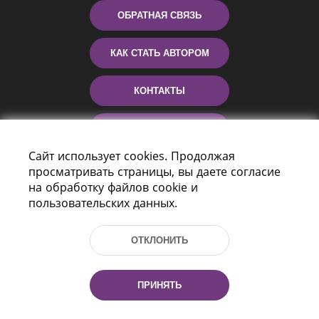
ОБРАТНАЯ СВЯЗЬ
КАК СТАТЬ АВТОРОМ
КОНТАКТЫ
ПОМОЩЬ
Сайт использует cookies. Продолжая
просматривать страницы, вы даете согласие
на обработку файлов cookie и
пользовательских данных.
ОТКЛОНИТЬ
Пр-т Независимости 116
г. Минск, Республика Беларусь, 220114
ПРИНЯТЬ
Тел.: (+375 17) 368 37 37, Факс: (+375 17)
368 97 06