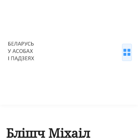
Блішч Міхаіл