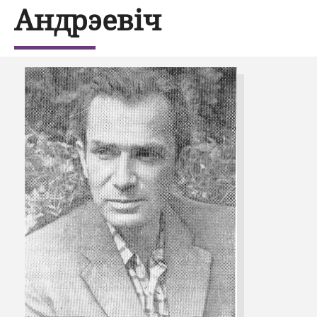
Андрэевіч