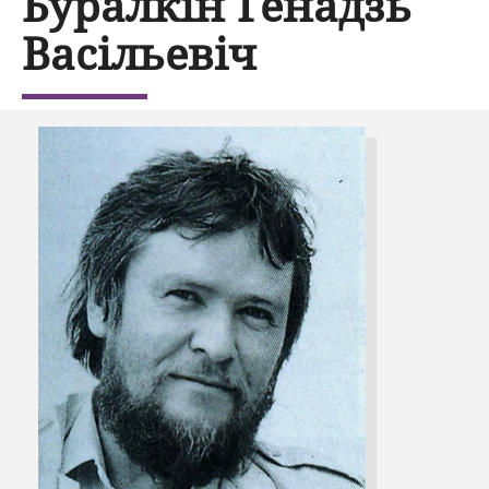
Буралкін Генадзь
Васільевіч