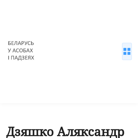
Дзяшко Аляксандр