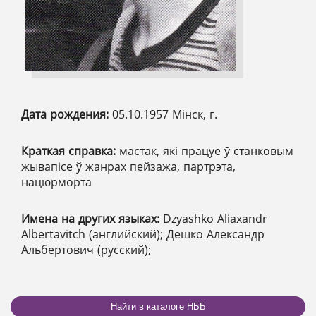
Дата рождения:
05.10.1957 Мінск, г.
Краткая справка:
мастак, які працуе ў станковым
жывапісе ў жанрах пейзажа, партрэта,
нацюрморта
Имена на других языках:
Dzyashko Aliaxandr
Albertavitch (английский); Дешко Александр
Альбертович (русский);
Найти в каталоге НББ