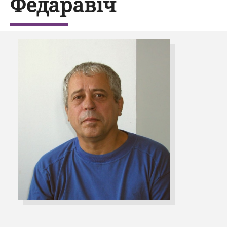
Фёдаравіч