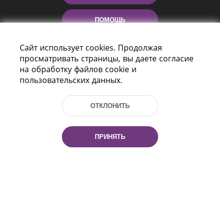
ПОМОЩЬ
Сайт использует cookies. Продолжая
просматривать страницы, вы даете согласие
на обработку файлов cookie и
пользовательских данных.
ОТКЛОНИТЬ
Пр-т Независимости 116
г. Минск, Республика Беларусь, 220114
Тел.: (+375 17) 368 37 37, Факс: (+375 17)
ПРИНЯТЬ
368 97 06
Эл. почта: inbox@nlb.by
Все права защищены
«Национальная библиотека