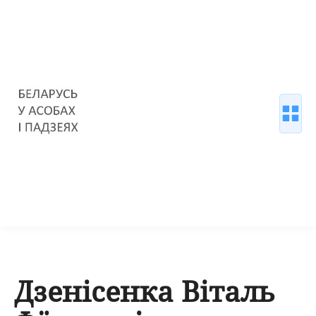
Дзенісенка Віталь