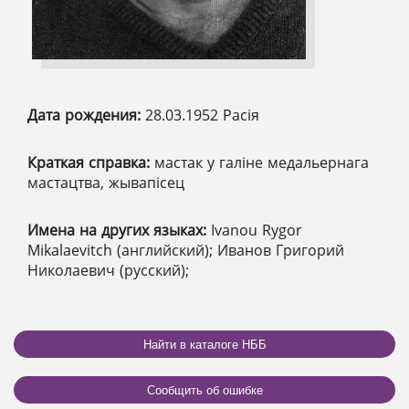
Дата рождения:
28.03.1952 Расія
Краткая справка:
мастак у галіне медальернага
мастацтва, жывапісец
Имена на других языках:
Ivanou Rygor
Mikalaevitch (английский); Иванов Григорий
Николаевич (русский);
Найти в каталоге НББ
Сообщить об ошибке