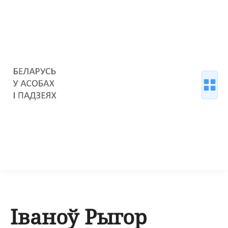
Іваноў Рыгор