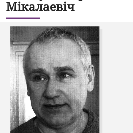
Мікалаевіч