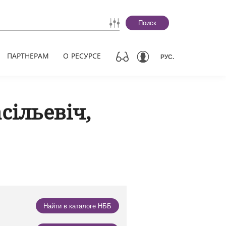
Поиск
ПАРТНЕРАМ
О РЕСУРСЕ
РУС.
сільевіч,
Найти в каталоге НББ