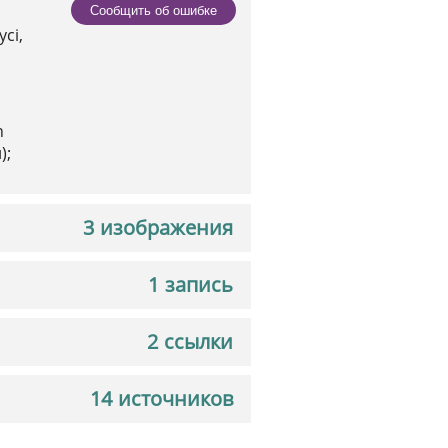
Сообщить об ошибке
сі,
h
);
3 изображения
1 запись
2 ссылки
14 источников