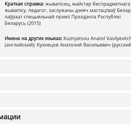
Краткая справка:
жывапісец, майстар беспрадметнага
жывапісу, педагог, заслужаны дзеяч мастацтваў Белару
лаўрэат спецыяльнай прэміі Прэзідэнта Рэспублікі
Беларусь (2015)
Имена на других языках:
Kuznyatsou Anatol Vasilyevitc
(английский); Кузнецов Анатолий Васильевич (русский
мации