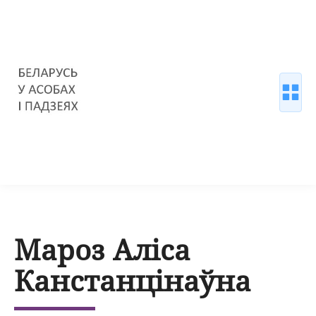
Мароз Аліса
Канстанцінаўна