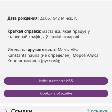
Дата рождения:
23.06.1942 Мінск, г.
Краткая справка:
мастачка, якая працуе ў
станковай графіцы ў тэхнікі акварэлі
Имена на других языках:
Maroz Alisa
Kanstantsinauna (не определен); Мороз Алиса
Константиновна (русский);
Найти в каталоге НББ
Сообщить об ошибке
Ссылки
1 ссылка