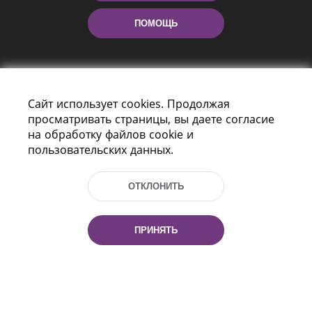
ПОМОЩЬ
Сайт использует cookies. Продолжая
просматривать страницы, вы даете согласие
на обработку файлов cookie и
пользовательских данных.
Пр-т Независимости 116
г. Минск, Республика Беларусь, 220114
Тел.: (+375 17) 368 37 37, Факс: (+375 17)
ОТКЛОНИТЬ
368 97 06
Эл. почта: inbox@nlb.by
ПРИНЯТЬ
Все права защищены
«Национальная библиотека
Беларуси» 2006 — 2026