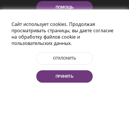
ПОМОЩЬ
Сайт использует cookies. Продолжая
просматривать страницы, вы даете согласие
на обработку файлов cookie и
пользовательских данных.
ОТКЛОНИТЬ
Пр-т Независимости 116
г. Минск, Республика Беларусь, 220114
Тел.: (+375 17) 368 37 37, Факс: (+375 17)
ПРИНЯТЬ
368 97 06
Эл. почта: inbox@nlb.by
Все права защищены
«Национальная библиотека
Беларуси» 2006 — 2026