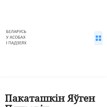
Пакаташкін Яўген