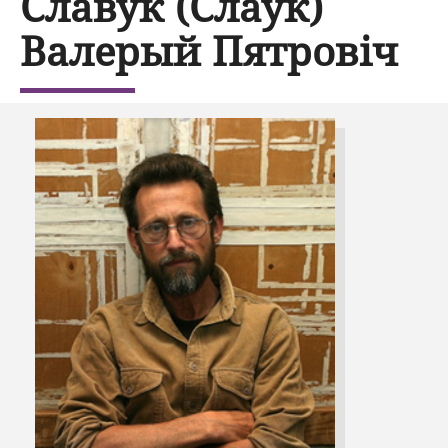
Славук (Слаук)
Валерый Пятровіч