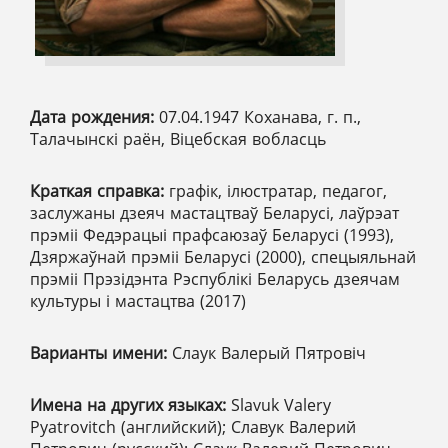
Дата рождения:
07.04.1947 Коханава, г. п.,
Талачынскі раён, Віцебская вобласць
Краткая справка:
графік, ілюстратар, педагог,
заслужаны дзеяч мастацтваў Беларусі, лаўрэат
прэміі Федэрацыі прафсаюзаў Беларусі (1993),
Дзяржаўнай прэміі Беларусі (2000), спецыяльнай
прэміі Прэзідэнта Рэспублікі Беларусь дзеячам
культуры i мастацтва (2017)
Варианты имени:
Слаук Валерый Пятровіч
Имена на других языках:
Slavuk Valery
Pyatrovitch (английский); Славук Валерий