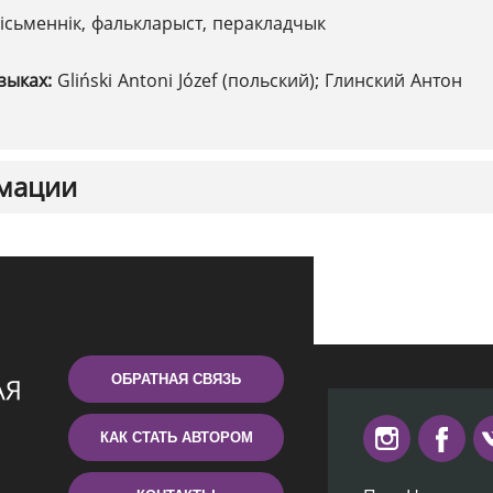
ісьменнік, фалькларыст, перакладчык
зыках:
Gliński Antoni Józef (польский); Глинский Антон
мации
ОБРАТНАЯ СВЯЗЬ
КАК СТАТЬ АВТОРОМ