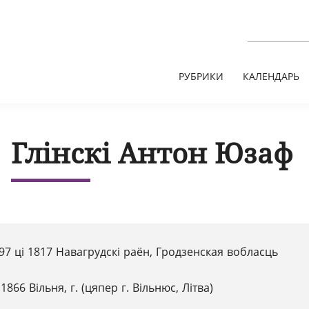
РУБРИКИ
КАЛЕНДАРЬ
Глінскі Антон Юзаф
97 ці 1817 Навагрудскі раён, Гродзенская вобласць
.1866 Вільня, г. (цяпер г. Вільнюс, Літва)