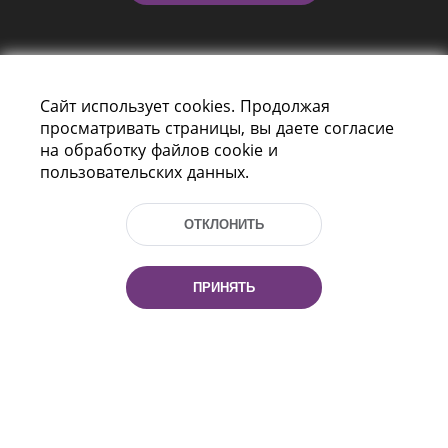
Сайт использует cookies. Продолжая
просматривать страницы, вы даете согласие
на обработку файлов cookie и
пользовательских данных.
Пр-т Независимости 116
г. Минск, Республика Беларусь, 220114
Тел.: (+375 17) 368 37 37, Факс: (+375 17)
ОТКЛОНИТЬ
368 97 06
Эл. почта: inbox@nlb.by
ПРИНЯТЬ
Все права защищены
«Национальная библиотека
Беларуси» 2006 — 2026
Разработка сайта:
mrsoft.by
Техподдержка:
pras.by