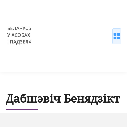
Дабшэвіч Бенядзікт