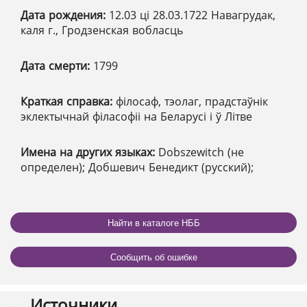
Дата рождения:
12.03 ці 28.03.1722 Навагрудак,
каля г., Гродзенская вобласць
Дата смерти:
1799
Краткая справка:
філосаф, тэолаг, прадстаўнік
эклектычнай філасофіі на Беларусі і ў Літве
Имена на других языках:
Dobszewitch (не
определен); Добшевич Бенедикт (русский);
Найти в каталоге НББ
Сообщить об ошибке
Источники