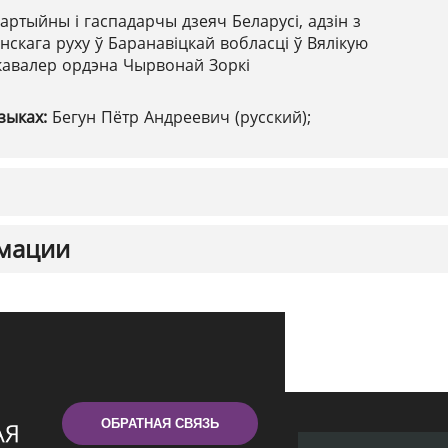
артыйны і гаспадарчы дзеяч Беларусі, адзін з
нскага руху ў Баранавіцкай вобласці ў Вялікую
кавалер ордэна Чырвонай Зоркі
зыках:
Бегун Пётр Андреевич (русский);
мации
ОБРАТНАЯ СВЯЗЬ