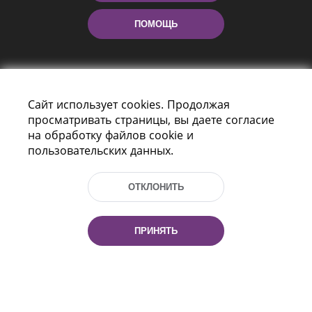
ПОМОЩЬ
Сайт использует cookies. Продолжая
просматривать страницы, вы даете согласие
на обработку файлов cookie и
пользовательских данных.
Пр-т Независимости 116
г. Минск, Республика Беларусь, 220114
Тел.: (+375 17) 368 37 37, Факс: (+375 17)
ОТКЛОНИТЬ
368 97 06
Эл. почта: inbox@nlb.by
ПРИНЯТЬ
Все права защищены
«Национальная библиотека
Беларуси» 2006 — 2026