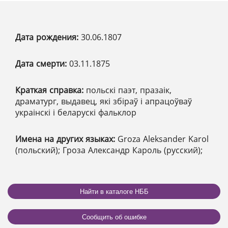
Дата рождения:
30.06.1807
Дата смерти:
03.11.1875
Краткая справка:
польскі паэт, празаік,
драматург, выдавец, які збіраў і апрацоўваў
украінскі і беларускі фальклор
Имена на других языках:
Groza Aleksander Karol
(польский); Гроза Александр Кароль (русский);
Найти в каталоге НББ
Сообщить об ошибке