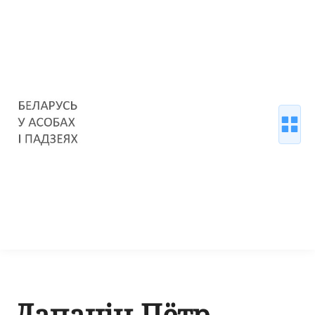
Лапацін Пётр