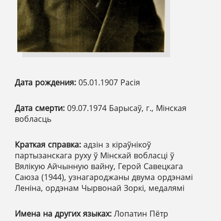
Дата рождения:
05.01.1907 Расія
Дата смерти:
09.07.1974 Барысаў, г., Мінская
вобласць
Краткая справка:
адзін з кіраўнікоў
партызанскага руху ў Мінскай вобласці ў
Вялікую Айчынную вайну, Герой Савецкага
Саюза (1944), узнагароджаны двума ордэнамі
Леніна, ордэнам Чырвонай Зоркі, медалямі
Имена на других языках:
Лопатин Пётр