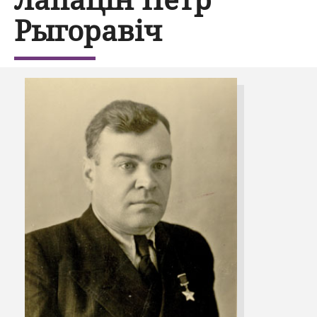
Рыгоравіч