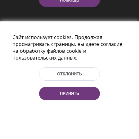
ПОМОЩЬ
Сайт использует cookies. Продолжая
просматривать страницы, вы даете согласие
на обработку файлов cookie и
пользовательских данных.
Пр-т Независимости 116
г. Минск, Республика Беларусь, 220114
Тел.: (+375 17) 368 37 37, Факс: (+375 17)
ОТКЛОНИТЬ
368 97 06
Эл. почта: inbox@nlb.by
ПРИНЯТЬ
Все права защищены
«Национальная библиотека
Беларуси» 2006 — 2026
Разработка сайта:
mrsoft.by