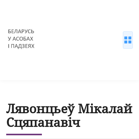
Лявонцьеў Мікалай
Сцяпанавіч