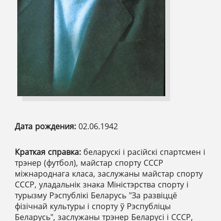
Дата рождения:
02.06.1942
Краткая справка:
беларускі і расійскі спартсмен і
трэнер (футбол), майстар спорту СССР
міжнароднага класа, заслужаны майстар спорту
СССР, уладальнік знака Міністэрства спорту і
турызму Рэспублікі Беларусь "За развіццё
фізічнай культуры і спорту ў Рэспубліцы
Беларусь", заслужаны трэнер Беларусі і СССР,