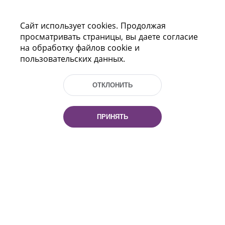
КОНТАКТЫ
Сайт использует cookies. Продолжая
ПОМОЩЬ
просматривать страницы, вы даете согласие
на обработку файлов cookie и
пользовательских данных.
ОТКЛОНИТЬ
ПРИНЯТЬ
Пр-т Независимости 116
г. Минск, Республика Беларусь, 220114
Тел.: (+375 17) 368 37 37, Факс: (+375 17)
368 97 06
Эл. почта: inbox@nlb.by
Все права защищены
«Национальная библиотека