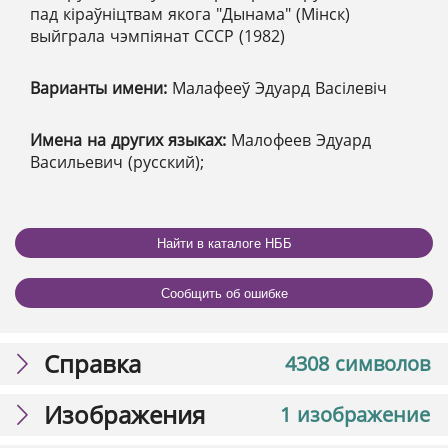
пад кіраўніцтвам якога "Дынама" (Мінск)
выйграла чэмпіянат СССР (1982)
Варианты имени:
Малафееў Эдуард Васілевіч
Имена на других языках:
Малофеев Эдуард
Васильевич (русский);
Найти в каталоге НББ
Сообщить об ошибке
Справка
4308 символов
Изображения
1 изображение