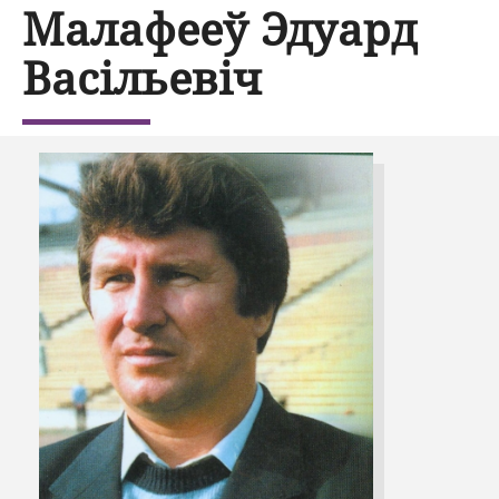
Малафееў Эдуард
Васільевіч