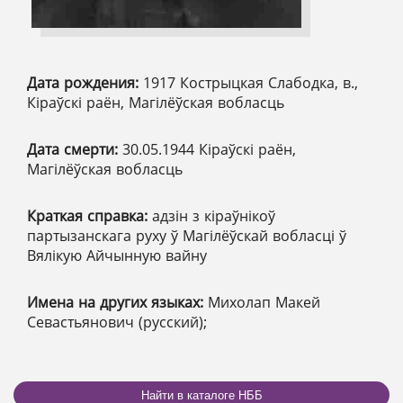
Дата рождения:
1917 Кострыцкая Слабодка, в.,
Кіраўскі раён, Магілёўская вобласць
Дата смерти:
30.05.1944 Кіраўскі раён,
Магілёўская вобласць
Краткая справка:
адзін з кіраўнікоў
партызанскага руху ў Магілёўскай вобласці ў
Вялікую Айчынную вайну
Имена на других языках:
Михолап Макей
Севастьянович (русский);
Найти в каталоге НББ