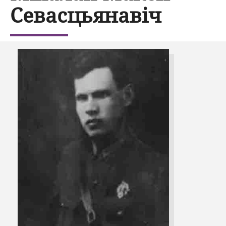
Севасцьянавіч