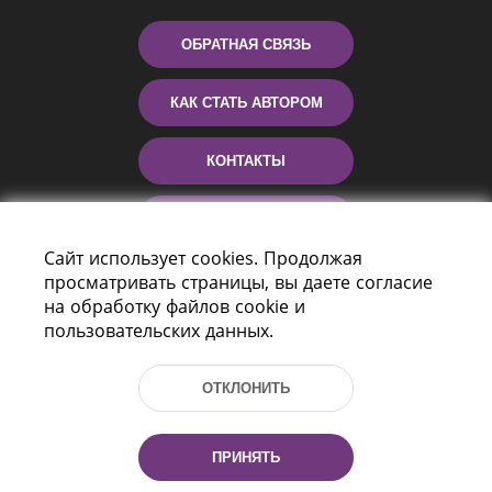
ОБРАТНАЯ СВЯЗЬ
КАК СТАТЬ АВТОРОМ
КОНТАКТЫ
ПОМОЩЬ
Сайт использует cookies. Продолжая
просматривать страницы, вы даете согласие
на обработку файлов cookie и
пользовательских данных.
ОТКЛОНИТЬ
Пр-т Независимости 116
г. Минск, Республика Беларусь, 220114
ПРИНЯТЬ
Тел.: (+375 17) 368 37 37, Факс: (+375 17)