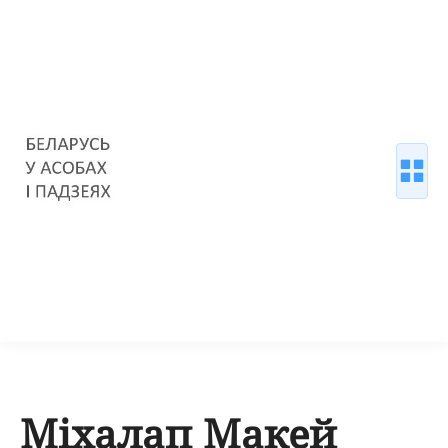
Міхалап Макей