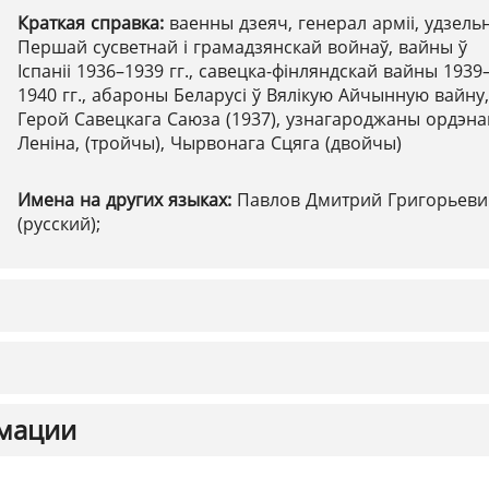
Краткая справка:
ваенны дзеяч, генерал арміі, удзельн
Першай сусветнай і грамадзянскай войнаў, вайны ў
Іспаніі 1936–1939 гг., савецка-фінляндскай вайны 1939
1940 гг., абароны Беларусі ў Вялікую Айчынную вайну,
Герой Савецкага Саюза (1937), узнагароджаны ордэна
Леніна, (тройчы), Чырвонага Сцяга (двойчы)
Имена на других языках:
Павлов Дмитрий Григорьеви
(русский);
мации