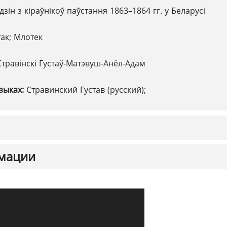
дзін з кіраўнікоў паўстання 1863–1864 гг. у Беларусі
ак; Млотек
Стравінскі Густаў-Матэвуш-Анёл-Адам
зыках:
Стравинский Густав (русский);
мации