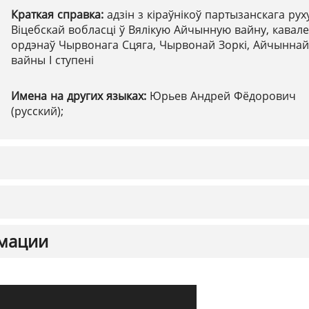
Краткая справка:
адзін з кіраўнікоў партызанскага рух
Віцебскай вобласці ў Вялікую Айчынную вайну, кавал
ордэнаў Чырвонага Сцяга, Чырвонай Зоркі, Айчыннай
вайны І ступені
Имена на других языках:
Юрьев Андрей Фёдорович
(русский);
мации