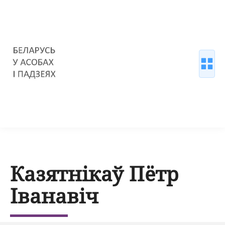
Казятнікаў Пётр
Іванавіч