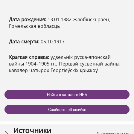
Дата рождения:
13.01.1882 Жлобінскі раён,
Гомельская вобласць
Дата смерти:
05.10.1917
Краткая справка:
удзельнік руска-японскай
вайны 1904–1905 гг., Першай сусветнай вайны,
кавалер чатырох Георгіеўскіх крыжоў
Найти в каталоге НББ
Сообщить об ошибке
Источники