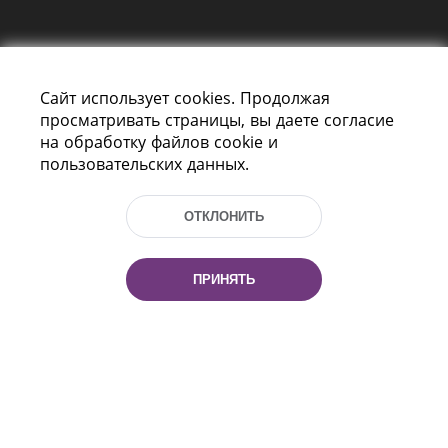
Сайт использует cookies. Продолжая
просматривать страницы, вы даете согласие
на обработку файлов cookie и
пользовательских данных.
Пр-т Независимости 116
г. Минск, Республика Беларусь, 220114
Тел.: (+375 17) 368 37 37, Факс: (+375 17)
ОТКЛОНИТЬ
368 97 06
Эл. почта: inbox@nlb.by
ПРИНЯТЬ
Все права защищены
«Национальная библиотека
Беларуси» 2006 — 2026
Разработка сайта:
mrsoft.by
Техподдержка:
pras.by