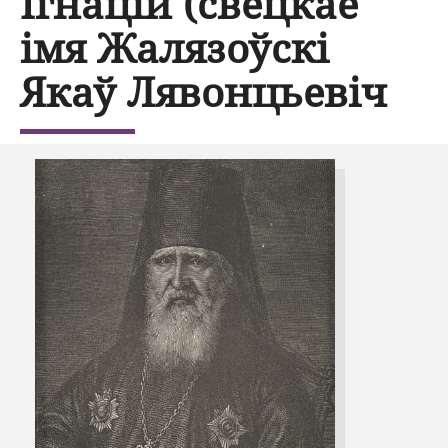
Ігнацій (свецкае
імя Жалязоўскі
Якаў Лявонцьевіч