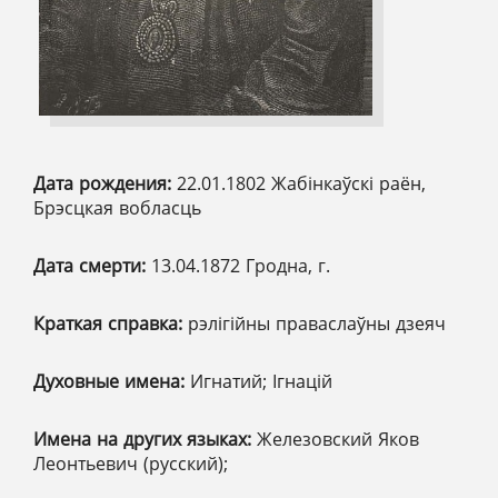
Дата рождения:
22.01.1802 Жабінкаўскі раён,
Брэсцкая вобласць
Дата смерти:
13.04.1872 Гродна, г.
Краткая справка:
рэлігійны праваслаўны дзеяч
Духовные имена:
Игнатий; Ігнацій
Имена на других языках:
Железовский Яков
Леонтьевич (русский);