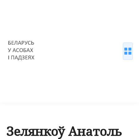
Зелянкоў Анатоль