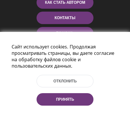
КАК СТАТЬ АВТОРОМ
КОНТАКТЫ
ПОМОЩЬ
Сайт использует cookies. Продолжая
просматривать страницы, вы даете согласие
на обработку файлов cookie и
пользовательских данных.
ОТКЛОНИТЬ
Пр-т Независимости 116
г. Минск, Республика Беларусь, 220114
ПРИНЯТЬ
Тел.: (+375 17) 368 37 37, Факс: (+375 17)
368 97 06
Эл. почта: inbox@nlb.by