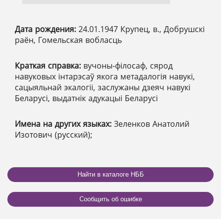
Дата рождения:
24.01.1947 Крупец, в., Добрушскі
раён, Гомельская вобласць
Краткая справка:
вучоны-філосаф, сярод
навуковых інтарэсаў якога метадалогія навукі,
сацыяльнай экалогіі, заслужаны дзеяч навукі
Беларусі, выдатнiк адукацыі Беларусі
Имена на других языках:
Зеленков Анатолий
Изотович (русский);
Найти в каталоге НББ
Сообщить об ошибке