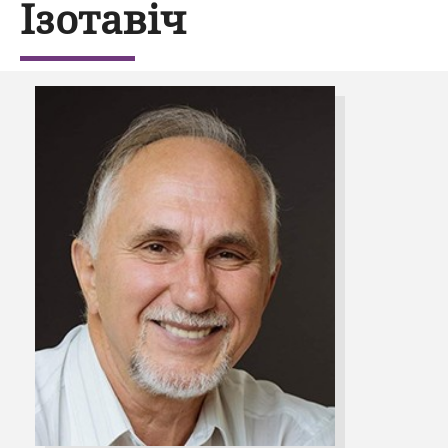
Ізотавіч