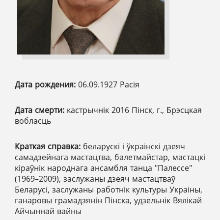
Дата рождения:
06.09.1927 Расія
Дата смерти:
кастрычнік 2016 Пінск, г., Брэсцкая
вобласць
Краткая справка:
беларускі і ўкраінскі дзеяч
самадзейнага мастацтва, балетмайстар, мастацкі
кіраўнік народнага ансамбля танца "Палессе"
(1969–2009), заслужаны дзеяч мастацтваў
Беларусі, заслужаны работнік культуры Украіны,
ганаровы грамадзянін Пінска, удзельнік Вялікай
Айчыннай вайны