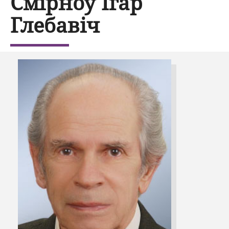
Смірноў Ігар
Глебавіч