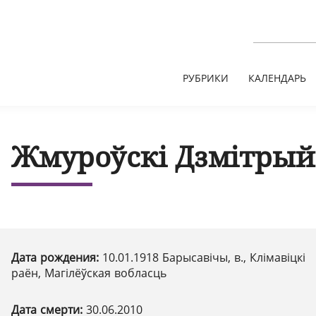
РУБРИКИ
КАЛЕНДАРЬ
Жмуроўскі Дзмітрый
Дата рождения:
10.01.1918 Барысавічы, в., Клімавіцкі
раён, Магілёўская вобласць
Дата смерти:
30.06.2010