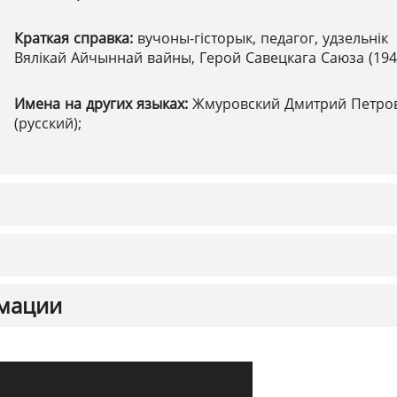
Краткая справка:
вучоны-гісторык, педагог, удзельнік
Вялікай Айчыннай вайны, Герой Савецкага Саюза (194
Имена на других языках:
Жмуровский Дмитрий Петро
(русский);
мации