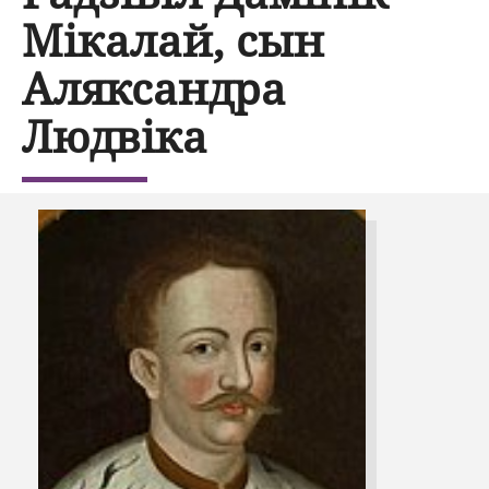
Мікалай, сын
Аляксандра
Людвіка