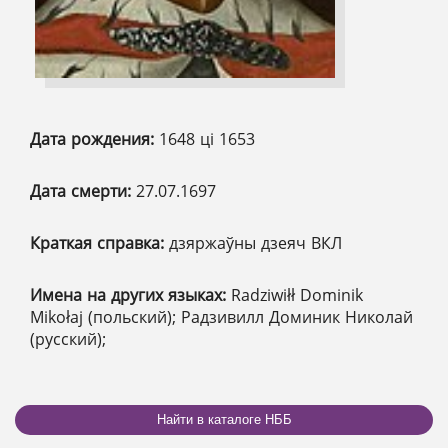
Дата рождения:
1648 ці 1653
Дата смерти:
27.07.1697
Краткая справка:
дзяржаўны дзеяч ВКЛ
Имена на других языках:
Radziwiłł Dominik
Mikołaj (польский); Радзивилл Доминик Николай
(русский);
Найти в каталоге НББ