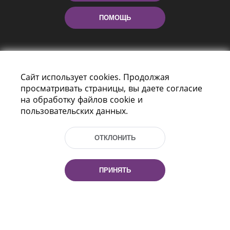
ПОМОЩЬ
Сайт использует cookies. Продолжая
просматривать страницы, вы даете согласие
на обработку файлов cookie и
пользовательских данных.
Пр-т Независимости 116
г. Минск, Республика Беларусь, 220114
Тел.: (+375 17) 368 37 37, Факс: (+375 17)
ОТКЛОНИТЬ
368 97 06
Эл. почта: inbox@nlb.by
ПРИНЯТЬ
Все права защищены
«Национальная библиотека
Беларуси» 2006 — 2026