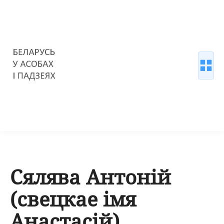
Сялява Антоній
(свецкае імя
Анастасій)