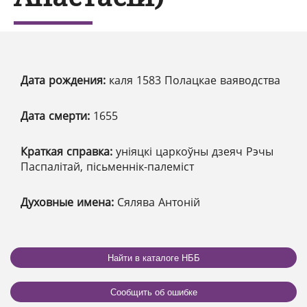
Дата рождения:
каля 1583 Полацкае ваяводства
Дата смерти:
1655
Краткая справка:
уніяцкі царкоўны дзеяч Рэчы
Паспалітай, пісьменнік-палеміст
Духовные имена:
Сялява Антоній
Найти в каталоге НББ
Сообщить об ошибке