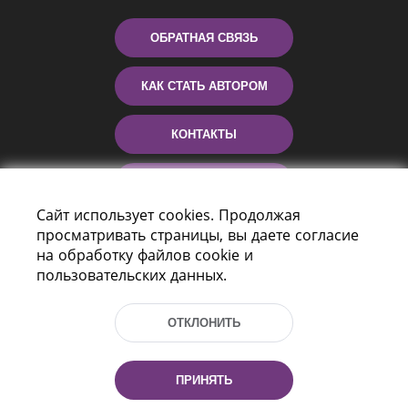
ОБРАТНАЯ СВЯЗЬ
КАК СТАТЬ АВТОРОМ
КОНТАКТЫ
ПОМОЩЬ
Сайт использует cookies. Продолжая
просматривать страницы, вы даете согласие
на обработку файлов cookie и
пользовательских данных.
ОТКЛОНИТЬ
Пр-т Независимости 116
г. Минск, Республика Беларусь, 220114
ПРИНЯТЬ
Тел.: (+375 17) 368 37 37, Факс: (+375 17)