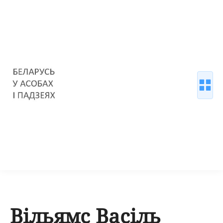
Вільямс Васіль