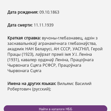
Дата рождения:
09.10.1863
Дата смерти:
11.11.1939
Краткая справка:
вучоны-глебазнавец, адзін з
заснавальнікаў агранамічнага глебазнаўства,
акадэмік НАН Беларусі, АН СССР, УАСГНІЛ, Герой
Працы (1923), лаўрэат прэміі імя У.І. Леніна
(1931), кавалер ордэнаў Леніна, Працоўнага
Чырвонага Сцяга РСФСР, Працоўнага
Чырвонага Сцяга
Имена на других языках:
Вильямс Василий
Робертович (русский);
Найти в каталоге НББ