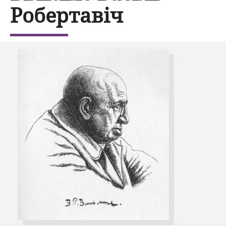
Робертавіч