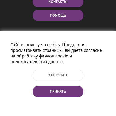
КОНТАКТЫ
ПОМОЩЬ
Сайт использует cookies. Продолжая
просматривать страницы, вы даете согласие
на обработку файлов cookie и
пользовательских данных.
Пр-т Независимости 116
г. Минск, Республика Беларусь, 220114
ОТКЛОНИТЬ
Тел.: (+375 17) 368 37 37, Факс: (+375 17)
368 97 06
Эл. почта: inbox@nlb.by
ПРИНЯТЬ
Все права защищены