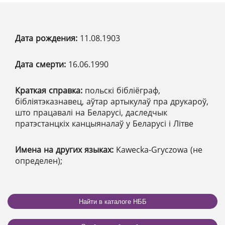
Дата рождения:
11.08.1903
Дата смерти:
16.06.1990
Краткая справка:
польскі бібліёграф,
бібліятэказнавец, аўтар артыкулаў пра друкароў,
што працавалі на Беларусі, даследчык
пратэстанцкіх канцыяналаў у Беларусі і Літве
Имена на других языках:
Kawecka-Gryczowa (не
определен);
Найти в каталоге НББ