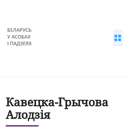
Кавецка-Грычова
Алодзія