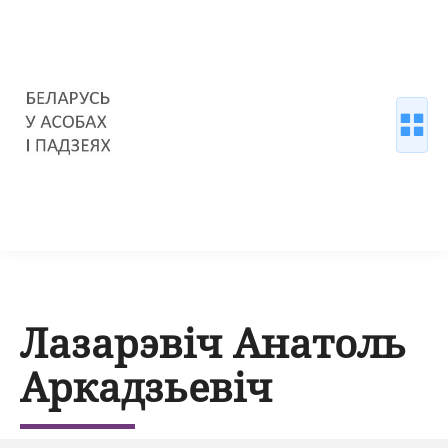
Лазарэвіч Анатоль
Аркадзьевіч