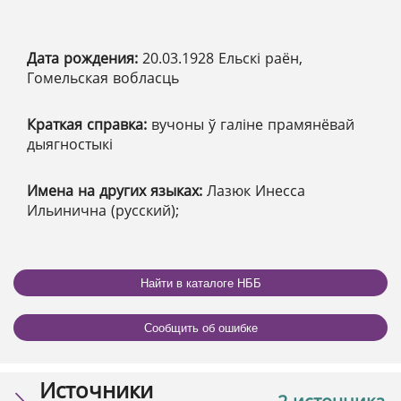
Дата рождения:
20.03.1928 Ельскі раён,
Гомельская вобласць
Краткая справка:
вучоны ў галіне прамянёвай
дыягностыкі
Имена на других языках:
Лазюк Инесса
Ильинична (русский);
Найти в каталоге НББ
Сообщить об ошибке
Источники