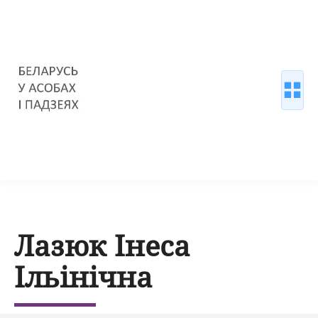
Лазюк Інеса
Ільінічна