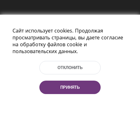
Сайт использует cookies. Продолжая
просматривать страницы, вы даете согласие
на обработку файлов cookie и
пользовательских данных.
Пр-т Независимости 116
г. Минск, Республика Беларусь, 220114
Тел.: (+375 17) 368 37 37, Факс: (+375 17)
ОТКЛОНИТЬ
368 97 06
Эл. почта: inbox@nlb.by
ПРИНЯТЬ
Все права защищены
«Национальная библиотека
Беларуси» 2006 — 2026
Разработка сайта:
mrsoft.by
Техподдержка:
pras.by