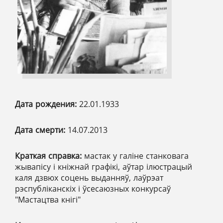
Дата рождения:
22.01.1933
Дата смерти:
14.07.2013
Краткая справка:
мастак у галіне станковага
жывапісу і кніжнай графікі, аўтар ілюстрацый
каля дзвюх соцень выданняў, лаўрэат
рэспубліканскіх і ўсесаюзных конкурсаў
"Мастацтва кнігі"