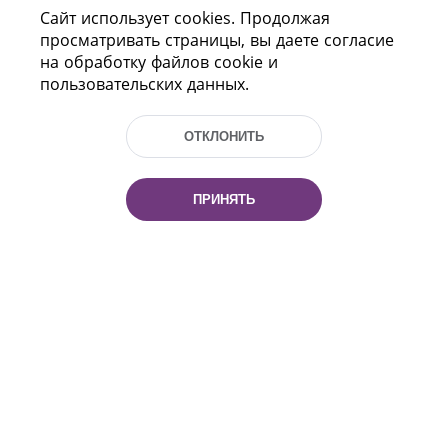
Сайт использует cookies. Продолжая
ПОМОЩЬ
просматривать страницы, вы даете согласие
на обработку файлов cookie и
пользовательских данных.
ОТКЛОНИТЬ
ПРИНЯТЬ
Пр-т Независимости 116
г. Минск, Республика Беларусь, 220114
Тел.: (+375 17) 368 37 37, Факс: (+375 17)
368 97 06
Эл. почта: inbox@nlb.by
Все права защищены
«Национальная библиотека
Беларуси» 2006 — 2026