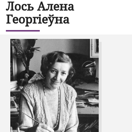
Лось Алена
Георгіеўна