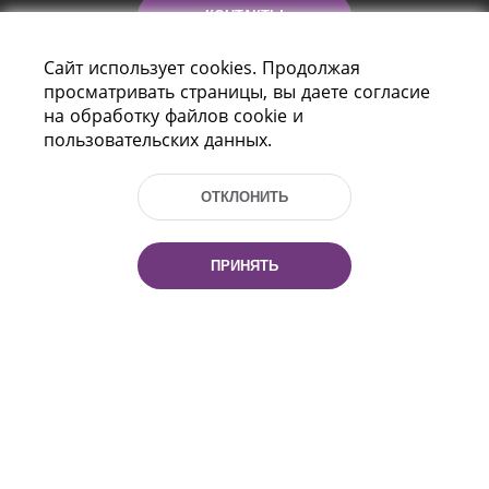
КОНТАКТЫ
Сайт использует cookies. Продолжая
ПОМОЩЬ
просматривать страницы, вы даете согласие
на обработку файлов cookie и
пользовательских данных.
ОТКЛОНИТЬ
ПРИНЯТЬ
Пр-т Независимости 116
г. Минск, Республика Беларусь, 220114
Тел.: (+375 17) 368 37 37, Факс: (+375 17)
368 97 06
Эл. почта: inbox@nlb.by
Все права защищены