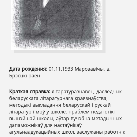
Дата рождения:
01.11.1933 Марозавічы, в.,
Брэсцкі раён
Краткая справка:
літаратуразнавец, даследчык
беларускага літаратурнага краязнаўства,
методыкі выкладання беларускай і рускай
літаратур і моў у школе, праблем педагогікі
вышэйшай школы, аўтар вучэбна-метадычных
дапаможнікаў для настаўнікаў
агульнаадукацыйных школ, заслужаны работнік