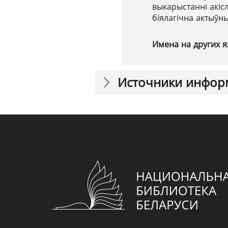
выкарыстанні акіс
біялагічна актыўн
Имена на других я
Источники инфор