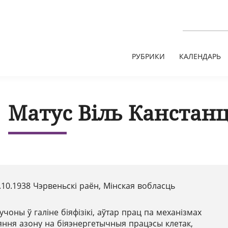
РУБРИКИ
КАЛЕНДАРЬ
Матус Віль Канстанц
.10.1938 Чэрвеньскі раён, Мінская вобласць
учоны ў галіне біяфізікі, аўтар прац па механізмах
еяння азону на біяэнергетычныя працэсы клетак,