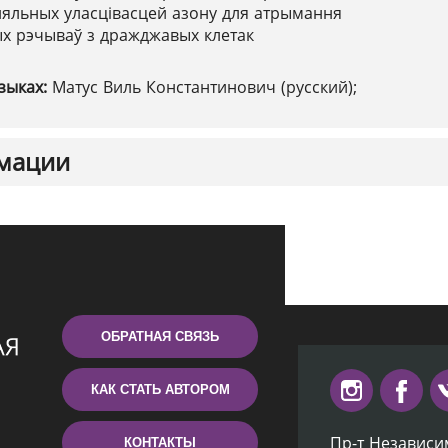
ляльных уласцівасцей азону для атрымання
ых рэчываў з дражджавых клетак
зыках:
Матус Виль Константинович (русский);
мации
ОБРАТНАЯ СВЯЗЬ
КАК СТАТЬ АВТОРОМ
Пр-т Независи
КОНТАКТЫ