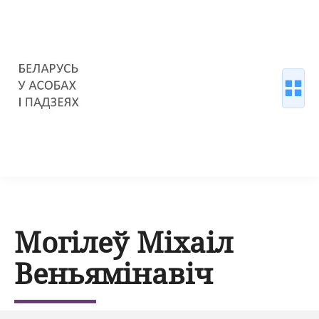
Могілеў Міхаіл
Веньямінавіч