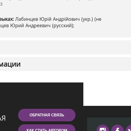
і
зыках:
Лабинцев Юрій Андрійович (укр.) (не
цев Юрий Андреевич (русский);
мации
ОБРАТНАЯ СВЯЗЬ
КАК СТАТЬ АВТОРОМ