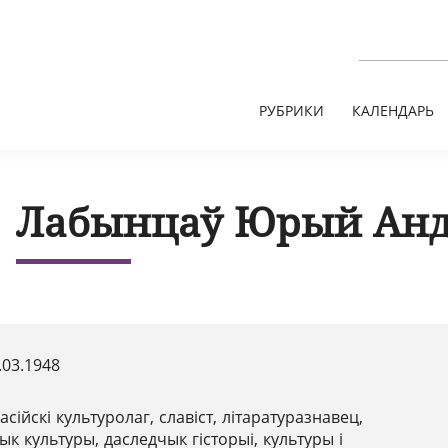
РУБРИКИ
КАЛЕНДАРЬ
Лабынцаў Юрый Анд
.03.1948
асійскі культуролаг, славіст, літаратуразнавец,
рык культуры, даследчык гісторыі, культуры і