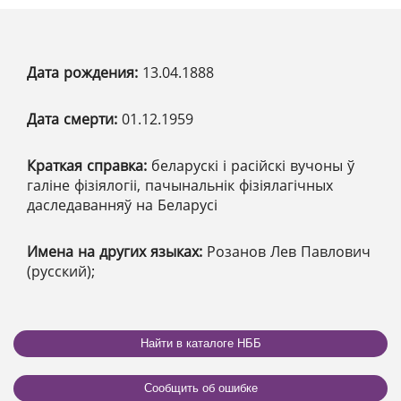
Дата рождения:
13.04.1888
Дата смерти:
01.12.1959
Краткая справка:
беларускі і расійскі вучоны ў
галіне фізіялогіі, пачынальнік фізіялагічных
даследаванняў на Беларусі
Имена на других языках:
Розанов Лев Павлович
(русский);
Найти в каталоге НББ
Сообщить об ошибке