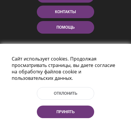
КОНТАКТЫ
ПОМОЩЬ
Сайт использует cookies. Продолжая
просматривать страницы, вы даете согласие
на обработку файлов cookie и
пользовательских данных.
Пр-т Независимости 116
г. Минск, Республика Беларусь, 220114
ОТКЛОНИТЬ
Тел.: (+375 17) 368 37 37, Факс: (+375 17)
368 97 06
Эл. почта: inbox@nlb.by
ПРИНЯТЬ