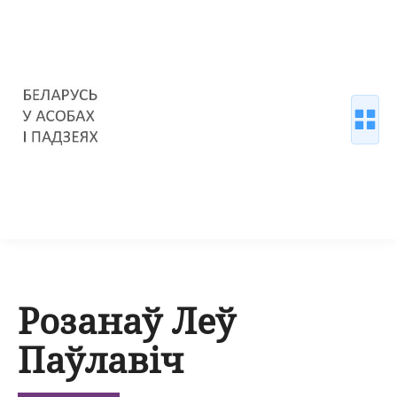
Розанаў Леў
Паўлавіч