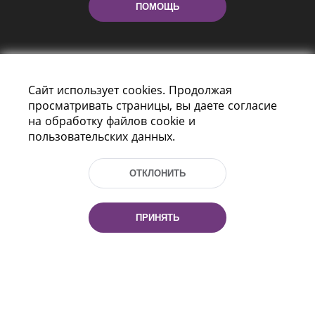
ПОМОЩЬ
Сайт использует cookies. Продолжая
просматривать страницы, вы даете согласие
на обработку файлов cookie и
пользовательских данных.
Пр-т Независимости 116
г. Минск, Республика Беларусь, 220114
Тел.: (+375 17) 368 37 37, Факс: (+375 17)
ОТКЛОНИТЬ
368 97 06
Эл. почта: inbox@nlb.by
ПРИНЯТЬ
Все права защищены
«Национальная библиотека
Беларуси» 2006 — 2026
Разработка сайта:
mrsoft.by