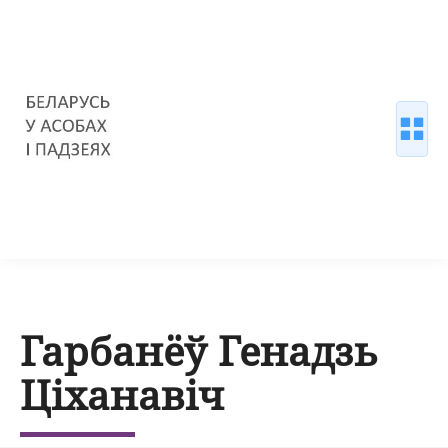
Гарбанёў Генадзь
Ціханавіч