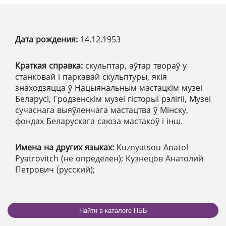
Дата рождения:
14.12.1953
Краткая справка:
скульптар, аўтар твораў у
станковай і паркавай скульптуры, якія
знаходзяцца ў Нацыянальным мастацкім музеі
Беларусі, Гродзенскім музеі гісторыі рэлігіі, Музеі
сучаснага выяўленчага мастацтва ў Мінску,
фондах Беларускага саюза мастакоў і інш.
Имена на других языках:
Kuznyatsou Anatol
Pyatrovitch (не определен); Кузнецов Анатолий
Петрович (русский);
Найти в каталоге НББ