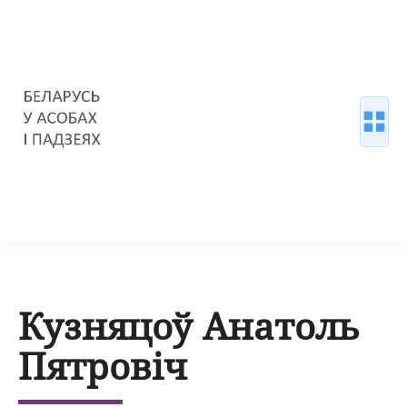
Кузняцоў Анатоль
Пятровіч