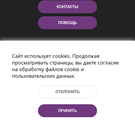
КОНТАКТЫ
ПОМОЩЬ
Сайт использует cookies. Продолжая
просматривать страницы, вы даете согласие
на обработку файлов cookie и
пользовательских данных.
Пр-т Независимости 116
г. Минск, Республика Беларусь, 220114
ОТКЛОНИТЬ
Тел.: (+375 17) 368 37 37, Факс: (+375 17)
368 97 06
Эл. почта: inbox@nlb.by
ПРИНЯТЬ
Все права защищены