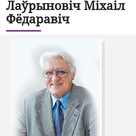
Лаўрыновіч Міхаіл
Фёдаравіч