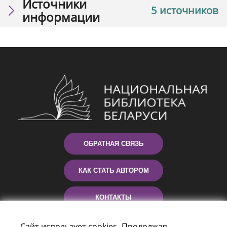
Источники
5 источников
информации
ОБРАТНАЯ СВЯЗЬ
КАК СТАТЬ АВТОРОМ
КОНТАКТЫ
ПОМОЩЬ
Сайт использует cookies. Продолжая