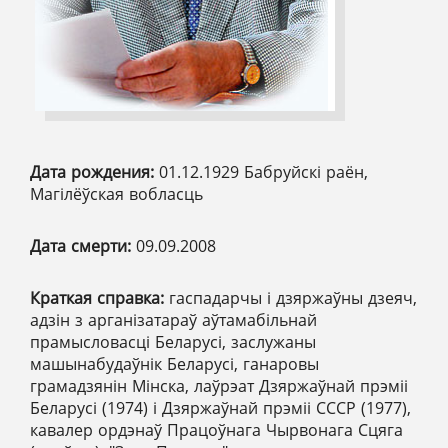
Дата рождения:
01.12.1929 Бабруйскі раён,
Магілёўская вобласць
Дата смерти:
09.09.2008
Краткая справка:
гаспадарчы і дзяржаўны дзеяч,
адзін з арганізатараў аўтамабільнай
прамысловасці Беларусі, заслужаны
машынабудаўнік Беларусі, ганаровы
грамадзянін Мінска, лаўрэат Дзяржаўнай прэміі
Беларусі (1974) і Дзяржаўнай прэміі СССР (1977),
кавалер ордэнаў Працоўнага Чырвонага Сцяга