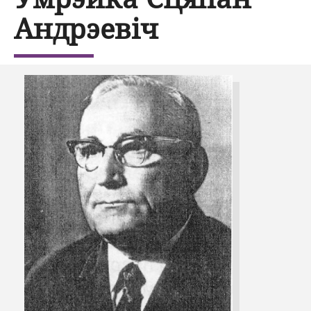
Андрэевіч