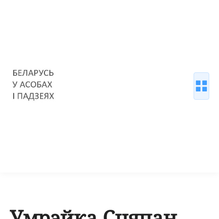
Умрэйка Сцяпан