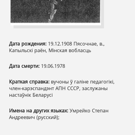
Дата рождения:
19.12.1908 Пясочнае, в.,
Капыльскі раён, Мінская вобласць
Дата смерти:
19.06.1978
Краткая справка:
вучоны ў галіне педагогікі,
член-карэспандэнт АПН СССР, заслужаны
настаўнік Беларусі
Имена на других языках:
Умрейко Степан
Андреевич (русский);