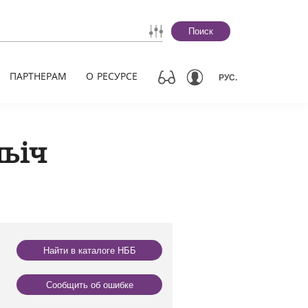
Поиск
ПАРТНЕРАМ
О РЕСУРСЕ
РУС.
ьіч
Найти в каталоге НББ
Сообщить об ошибке