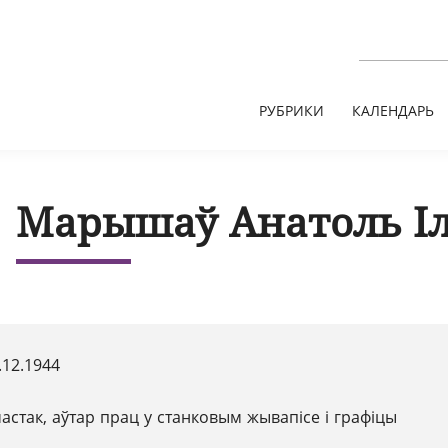
РУБРИКИ
КАЛЕНДАРЬ
Марышаў Анатоль Іл
.12.1944
астак, аўтар прац у станковым жывапісе і графіцы