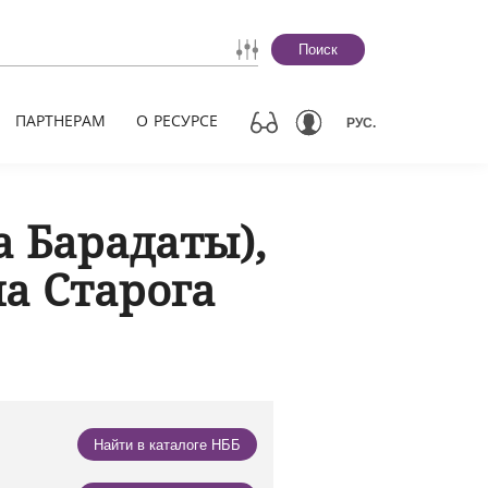
Поиск
ПАРТНЕРАМ
О РЕСУРСЕ
РУС.
а Барадаты),
ла Старога
Найти в каталоге НББ