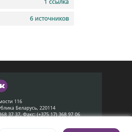
1 ссылка
6 источников
мости 116
ублика Беларусь, 220114
 368 37 37, Факс: (+375 17) 368 97 06
ox@nlb.by