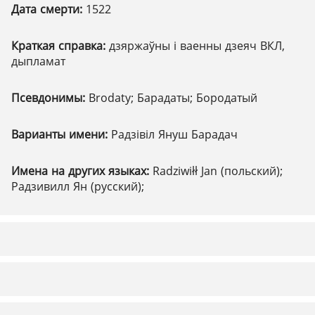
Дата смерти:
1522
Краткая справка:
дзяржаўны і ваенны дзеяч ВКЛ,
дыпламат
Псевдонимы:
Brodaty; Барадаты; Бородатый
Варианты имени:
Радзівіл Януш Барадач
Имена на других языках:
Radziwiłł Jan (польский);
Радзивилл Ян (русский);