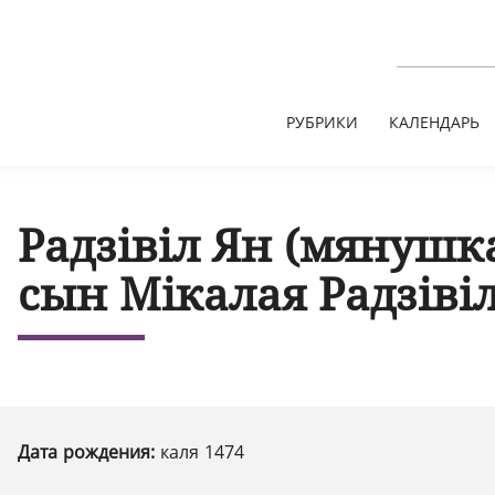
РУБРИКИ
КАЛЕНДАРЬ
Радзівіл Ян (мянушк
сын Мікалая Радзіві
Дата рождения:
каля 1474