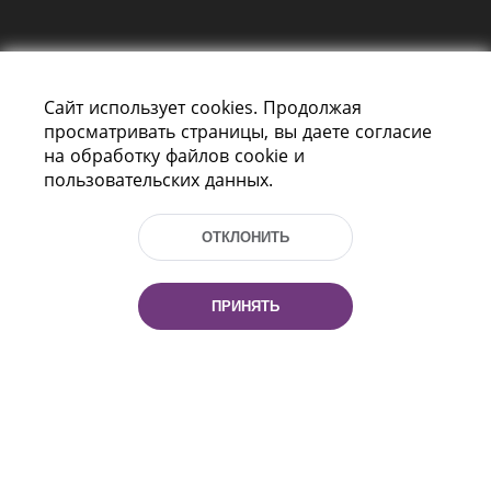
Сайт использует cookies. Продолжая
просматривать страницы, вы даете согласие
на обработку файлов cookie и
пользовательских данных.
Пр-т Независимости 116
г. Минск, Республика Беларусь, 220114
Тел.: (+375 17) 368 37 37, Факс: (+375 17)
ОТКЛОНИТЬ
368 97 06
Эл. почта: inbox@nlb.by
ПРИНЯТЬ
Все права защищены
«Национальная библиотека
Беларуси» 2006 — 2026
Разработка сайта:
mrsoft.by
Техподдержка:
pras.by