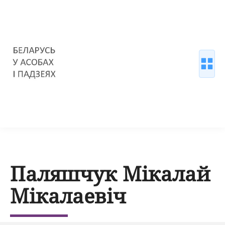
Паляшчук Мікалай
Мікалаевіч