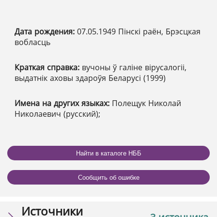
Дата рождения:
07.05.1949 Пінскі раён, Брэсцкая
вобласць
Краткая справка:
вучоны ў галіне вірусалогіі,
выдатнік аховы здароўя Беларусі (1999)
Имена на других языках:
Полещук Николай
Николаевич (русский);
Найти в каталоге НББ
Сообщить об ошибке
Источники