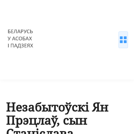
Незабытоўскі Ян
Прэцлаў, сын
Станіслава