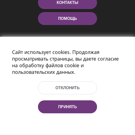
КОНТАКТЫ
ПОМОЩЬ
Сайт использует cookies. Продолжая
просматривать страницы, вы даете согласие
на обработку файлов cookie и
пользовательских данных.
Пр-т Независимости 116
г. Минск, Республика Беларусь, 220114
ОТКЛОНИТЬ
Тел.: (+375 17) 368 37 37, Факс: (+375 17)
368 97 06
Эл. почта: inbox@nlb.by
ПРИНЯТЬ
Все права защищены