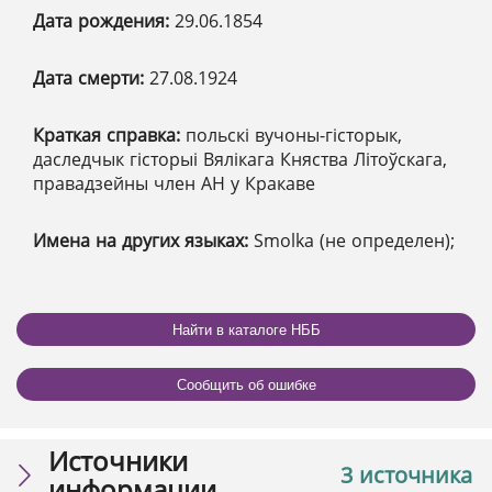
Дата рождения:
29.06.1854
Дата смерти:
27.08.1924
Краткая справка:
польскі вучоны-гісторык,
даследчык гісторыі Вялікага Княства Літоўскага,
правадзейны член АН у Кракаве
Имена на других языках:
Smolka (не определен);
Найти в каталоге НББ
Сообщить об ошибке
Источники
3 источника
информации