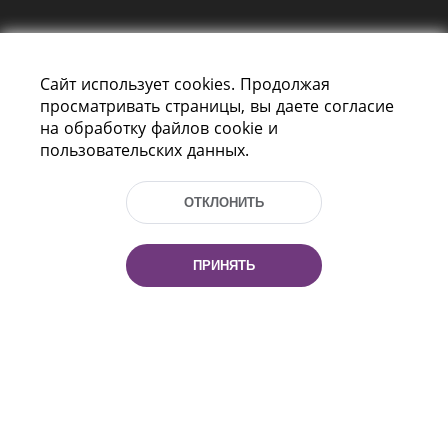
Сайт использует cookies. Продолжая
просматривать страницы, вы даете согласие
на обработку файлов cookie и
пользовательских данных.
Пр-т Независимости 116
г. Минск, Республика Беларусь, 220114
Тел.: (+375 17) 368 37 37, Факс: (+375 17)
ОТКЛОНИТЬ
368 97 06
Эл. почта: inbox@nlb.by
ПРИНЯТЬ
Все права защищены
«Национальная библиотека
Беларуси» 2006 — 2026
Разработка сайта:
mrsoft.by
Техподдержка:
pras.by